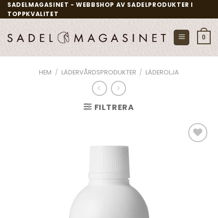
Skip
SADELMAGASINET - WEBBSHOP AV SADELPRODUKTER I
TOPPKVALITET
to
content
0
HEM
/
LÄDERVÅRDSPRODUKTER
/
LÄDEROLJA
FILTRERA
Add to
wishlist