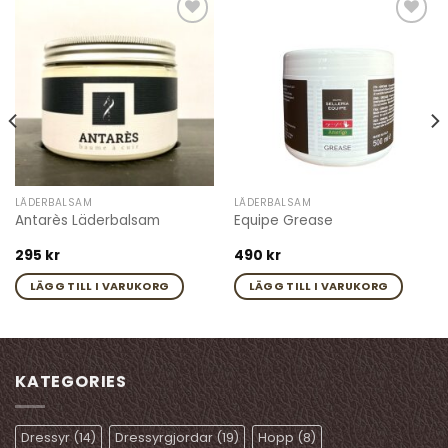
Add to
Add to
wishlist
wishlist
LÄDERBALSAM
LÄDERBALSAM
Antarès Läderbalsam
Equipe Grease
295
kr
490
kr
LÄGG TILL I VARUKORG
LÄGG TILL I VARUKORG
KATEGORIES
Dressyr
(14)
Dressyrgjordar
(19)
Hopp
(8)