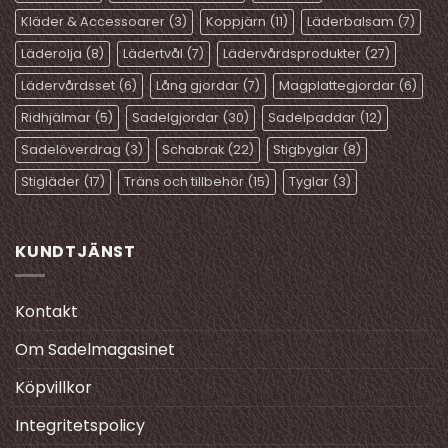
Kläder & Accessoarer
(3)
Koppjärn
(11)
Läderbalsam
(7)
Läderolja
(8)
Lädertvål
(7)
Lädervårdsprodukter
(27)
Lädervårdsset
(6)
Lång gjordar
(7)
Magplattegjordar
(6)
Ridhjälmar
(5)
Sadelgjordar
(30)
Sadelpaddar
(12)
Sadelöverdrag
(3)
Schabrak
(22)
Stigbyglar
(8)
Stigläder
(17)
Träns och tillbehör
(15)
Tyglar
(3)
KUNDTJÄNST
Kontakt
Om Sadelmagasinet
Köpvillkor
Integritetspolicy