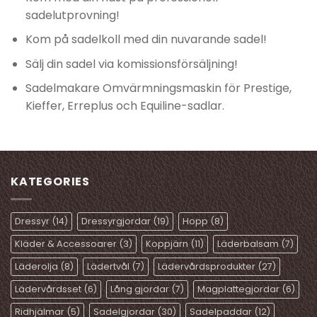
sadelutprovning!
Kom på sadelkoll med din nuvarande sadel!
Sälj din sadel via komissionsförsäljning!
Sadelmakare Omvärmningsmaskin för Prestige,
Kieffer, Erreplus och Equiline-sadlar.
KATEGORIES
Dressyr
(14)
Dressyrgjordar
(19)
Hopp
(8)
Kläder & Accessoarer
(3)
Koppjärn
(11)
Läderbalsam
(7)
Läderolja
(8)
Lädertvål
(7)
Lädervårdsprodukter
(27)
Lädervårdsset
(6)
Lång gjordar
(7)
Magplattegjordar
(6)
Ridhjälmar
(5)
Sadelgjordar
(30)
Sadelpaddar
(12)