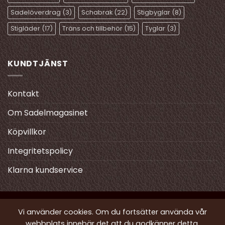
Sadelöverdrag
(3)
Schabrak
(22)
Stigbyglar
(8)
Stigläder
(17)
Träns och tillbehör
(15)
Tyglar
(3)
KUNDTJÄNST
Kontakt
Om Sadelmagasinet
Köpvillkor
Integritetspolicy
Klarna kundservice
Vi använder cookies. Om du fortsätter använda vår
webbplats innebär det att du godkänner detta.