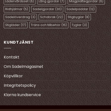
Lädervårdsset
(6)
Lång gjordar
(7)
Magplattegjordar
(6)
Ridhjälmar
(5)
Sadelgjordar
(30)
Sadelpaddar
(12)
Sadelöverdrag
(3)
Schabrak
(22)
Stigbyglar
(8)
Stigläder
(17)
Träns och tillbehör
(15)
Tyglar
(3)
KUNDTJÄNST
Kontakt
Om Sadelmagasinet
Köpvillkor
Integritetspolicy
Klarna kundservice