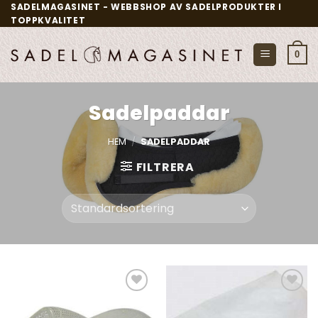
Skip
SADELMAGASINET - WEBBSHOP AV SADELPRODUKTER I
TOPPKVALITET
to
content
0
Sadelpaddar
HEM
/
SADELPADDAR
FILTRERA
Add to
Add to
wishlist
wishlist