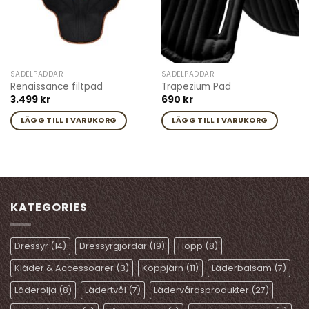
olika
olika
alternativen
alternativen
kan
kan
väljas
väljas
på
på
SADELPADDAR
SADELPADDAR
produktsidan
produktsidan
Renaissance filtpad
Trapezium Pad
3.499
kr
690
kr
LÄGG TILL I VARUKORG
LÄGG TILL I VARUKORG
KATEGORIES
Dressyr
(14)
Dressyrgjordar
(19)
Hopp
(8)
Kläder & Accessoarer
(3)
Koppjärn
(11)
Läderbalsam
(7)
Läderolja
(8)
Lädertvål
(7)
Lädervårdsprodukter
(27)