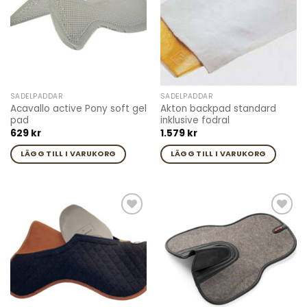
SADELPADDAR
SADELPADDAR
Acavallo active Pony soft gel
Akton backpad standard
pad
inklusive fodral
629
kr
1.579
kr
LÄGG TILL I VARUKORG
LÄGG TILL I VARUKORG
Add to
Add to
wishlist
wishlist