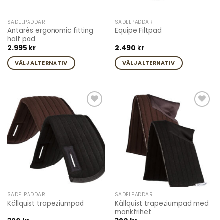
SADELPADDAR
SADELPADDAR
Antarès ergonomic fitting
Equipe Filtpad
half pad
2.995
kr
2.490
kr
VÄLJ ALTERNATIV
VÄLJ ALTERNATIV
Den
Den
här
här
produkten
produkten
har
har
Add to
Add to
flera
flera
wishlist
wishlist
varianter.
varianter.
De
De
olika
olika
alternativen
alternativen
kan
kan
väljas
väljas
på
på
SADELPADDAR
SADELPADDAR
produktsidan
produktsidan
Källquist trapeziumpad med
Källquist trapeziumpad
mankfrihet