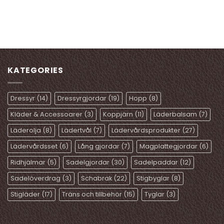
KATEGORIES
Dressyr
(14)
Dressyrgjordar
(19)
Hopp
(8)
Kläder & Accessoarer
(3)
Koppjärn
(11)
Läderbalsam
(7)
Läderolja
(8)
Lädertvål
(7)
Lädervårdsprodukter
(27)
Lädervårdsset
(6)
Lång gjordar
(7)
Magplattegjordar
(6)
Ridhjälmar
(5)
Sadelgjordar
(30)
Sadelpaddar
(12)
Sadelöverdrag
(3)
Schabrak
(22)
Stigbyglar
(8)
Stigläder
(17)
Träns och tillbehör
(15)
Tyglar
(3)