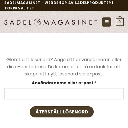
Skip
SADELMAGASINET - WEBBSHOP AV SADELPRODUKTER I
TOPPKVALITET
to
content
0
Glömt ditt lösenord? Ange ditt användarnamn eller
din e-postadress. Du kommer att få en länk för att
skapa ett nytt lösenord via e-post.
Obligatoriskt
Användarnamn eller e-post
*
ÅTERSTÄLL LÖSENORD