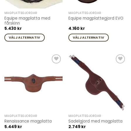
väljas
väljas
på
på
MAGPLATTEGJORDAR
MAGPLATTEGJORDAR
produktsidan
produktsidan
Equipe magplatta med
Equipe magplattegjord EVO
fårskinn
5.430
kr
4.160
kr
VÄLJ ALTERNATIV
VÄLJ ALTERNATIV
Den
Den
här
här
produkten
produkten
har
har
Add to
Add to
flera
flera
wishlist
wishlist
varianter.
varianter.
De
De
olika
olika
alternativen
alternativen
kan
kan
väljas
väljas
på
på
MAGPLATTEGJORDAR
MAGPLATTEGJORDAR
produktsidan
produktsidan
Renaissance magplatta
Sadelgjord med magplatta
5.449
kr
2.749
kr