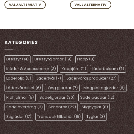
VÄLJ ALTERNATIV
VÄLJ ALTERNATIV
Den
Den
här
här
produkten
produkten
har
har
flera
flera
KATEGORIES
varianter.
varianter.
De
De
olika
olika
Dressyr
(14)
Dressyrgjordar
(19)
Hopp
(8)
alternativen
alternativen
kan
kan
Kläder & Accessoarer
(3)
Koppjärn
(11)
Läderbalsam
(7)
väljas
väljas
Läderolja
(8)
Lädertvål
(7)
Lädervårdsprodukter
(27)
på
på
produktsidan
produktsidan
Lädervårdsset
(6)
Lång gjordar
(7)
Magplattegjordar
(6)
Ridhjälmar
(5)
Sadelgjordar
(30)
Sadelpaddar
(12)
Sadelöverdrag
(3)
Schabrak
(22)
Stigbyglar
(8)
Stigläder
(17)
Träns och tillbehör
(15)
Tyglar
(3)