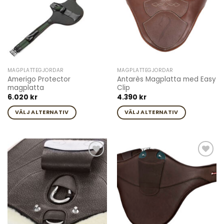
MAGPLATTEGJORDAR
MAGPLATTEGJORDAR
Amerigo Protector
Antarès Magplatta med Easy
magplatta
Clip
6.020
kr
4.390
kr
VÄLJ ALTERNATIV
VÄLJ ALTERNATIV
Den
Den
här
här
produkten
produkten
har
har
Add to
Add to
flera
flera
wishlist
wishlist
varianter.
varianter.
De
De
olika
olika
alternativen
alternativen
kan
kan