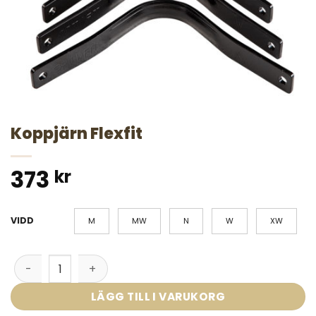
Koppjärn Flexfit
373
kr
VIDD
M
MW
N
W
XW
Koppjärn Flexfit mängd
LÄGG TILL I VARUKORG