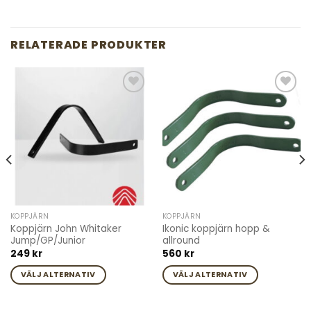
RELATERADE PRODUKTER
Add to
Add to
wishlist
wishlist
KOPPJÄRN
KOPPJÄRN
Koppjärn John Whitaker
Ikonic koppjärn hopp &
Jump/GP/Junior
allround
249
kr
560
kr
VÄLJ ALTERNATIV
VÄLJ ALTERNATIV
Den
Den
här
här