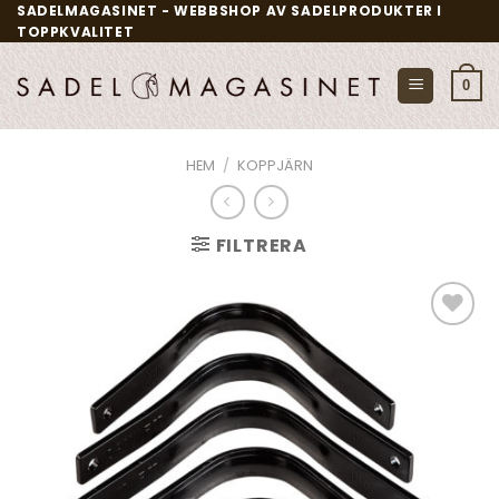
Skip
SADELMAGASINET - WEBBSHOP AV SADELPRODUKTER I
TOPPKVALITET
to
content
0
HEM
/
KOPPJÄRN
FILTRERA
Add to
wishlist