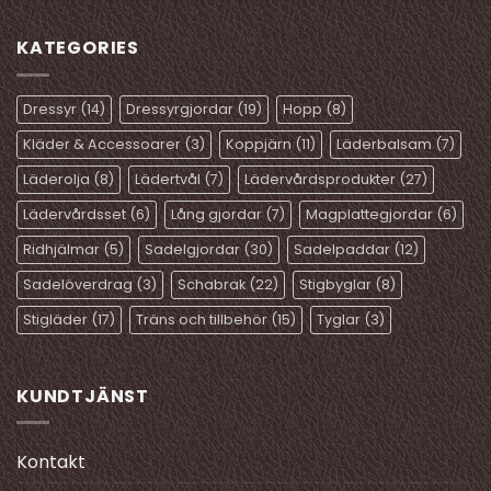
produkten
produkten
har
har
KATEGORIES
flera
flera
varianter.
varianter.
De
De
Dressyr
(14)
Dressyrgjordar
(19)
Hopp
(8)
olika
olika
Kläder & Accessoarer
(3)
Koppjärn
(11)
Läderbalsam
(7)
alternativen
alternativen
kan
kan
Läderolja
(8)
Lädertvål
(7)
Lädervårdsprodukter
(27)
väljas
väljas
Lädervårdsset
(6)
Lång gjordar
(7)
Magplattegjordar
(6)
på
på
produktsidan
produktsidan
Ridhjälmar
(5)
Sadelgjordar
(30)
Sadelpaddar
(12)
Sadelöverdrag
(3)
Schabrak
(22)
Stigbyglar
(8)
Stigläder
(17)
Träns och tillbehör
(15)
Tyglar
(3)
KUNDTJÄNST
Kontakt