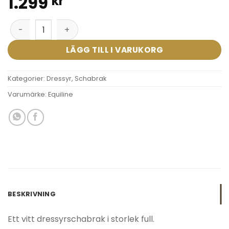
1.299
kr
Equiline dressyrschabrak mängd
LÄGG TILL I VARUKORG
Kategorier:
Dressyr
,
Schabrak
Varumärke:
Equiline
BESKRIVNING
Ett vitt dressyrschabrak i storlek full.