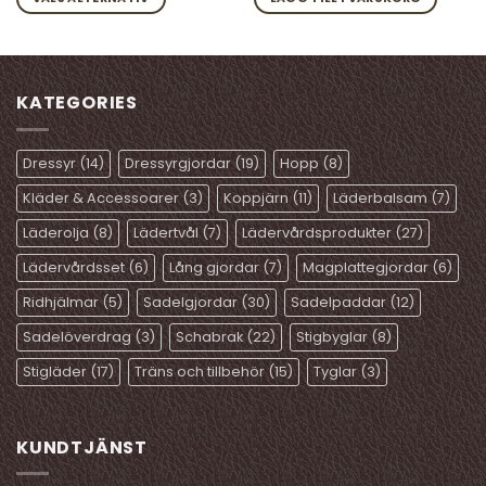
Den
här
produkten
har
KATEGORIES
flera
varianter.
De
Dressyr
(14)
Dressyrgjordar
(19)
Hopp
(8)
olika
Kläder & Accessoarer
(3)
Koppjärn
(11)
Läderbalsam
(7)
alternativen
kan
Läderolja
(8)
Lädertvål
(7)
Lädervårdsprodukter
(27)
väljas
Lädervårdsset
(6)
Lång gjordar
(7)
Magplattegjordar
(6)
på
produktsidan
Ridhjälmar
(5)
Sadelgjordar
(30)
Sadelpaddar
(12)
Sadelöverdrag
(3)
Schabrak
(22)
Stigbyglar
(8)
Stigläder
(17)
Träns och tillbehör
(15)
Tyglar
(3)
KUNDTJÄNST