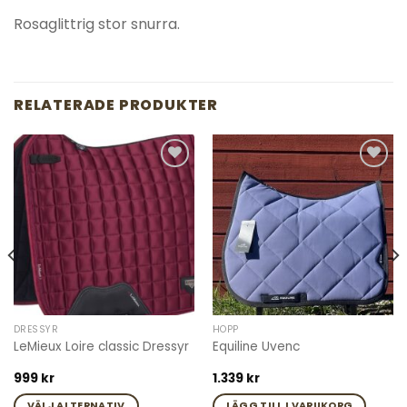
Rosaglittrig stor snurra.
RELATERADE PRODUKTER
Add to
Add to
wishlist
wishlist
DRESSYR
HOPP
LeMieux Loire classic Dressyr
Equiline Uvenc
999
kr
1.339
kr
VÄLJ ALTERNATIV
LÄGG TILL I VARUKORG