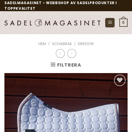
Skip
SADELMAGASINET - WEBBSHOP AV SADELPRODUKTER I
TOPPKVALITET
to
content
0
HEM
/
SCHABRAK
/
DRESSYR
FILTRERA
Add to
wishlist