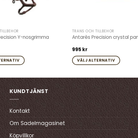
TILLBEHÖR
TRÄNS OCH TILLBEHÖR
recision Y-nosgrimma
Antarès Precision crystal p
995
kr
TERNATIV
VÄLJ ALTERNATIV
Den
här
produkten
har
KUNDTJÄNST
flera
varianter.
Kontakt
De
olika
Om Sadelmagasinet
en
alternativen
kan
Köpvillkor