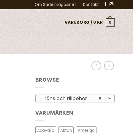
Om Sadelmagasinet
Kontakt
VARUKORG /
0
KR
0
BROWSE
Träns och tillbehör
×
VARUMÄRKEN
Acavallo
Akton
Amerigo