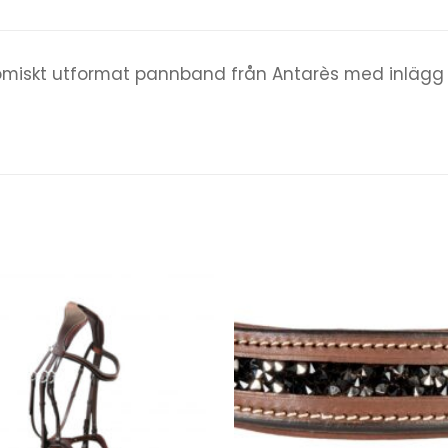
miskt utformat pannband från Antarès med inlägg a
Add to
wishlist