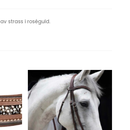
v strass i roséguld.
Add to
Add to
wishlist
wishlist