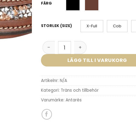
FÄRG
X-Full
Cob
STORLEK (SIZE)
Antarès Precision crystal pannband
LÄGG TILL I VARUKORG
Artikelnr:
N/A
Kategori:
Träns och tillbehör
Varumärke:
Antarès