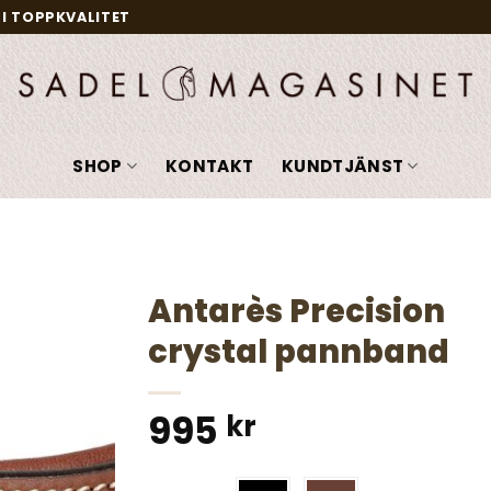
I TOPPKVALITET
SHOP
KONTAKT
KUNDTJÄNST
Antarès Precision
crystal pannband
Add to
wishlist
995
kr