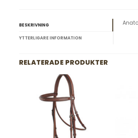
Anato
BESKRIVNING
YTTERLIGARE INFORMATION
RELATERADE PRODUKTER
d to
Add to
hlist
wishlist