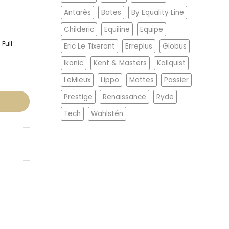
Antarès
Bates
By Equality Line
Childeric
Equiline
Equipe
Full
Eric Le Tixerant
Erreplus
Globus
Ikonic
Kent & Masters
Källquist
 mängd
LeMieux
Lippo
Mattes
Passier
Prestige
Renaissance
Ryde
Tech
Wahlstén