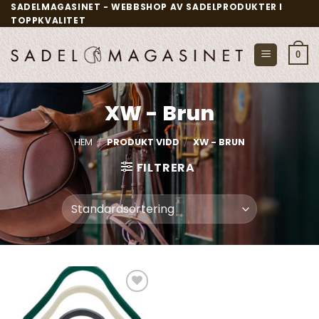
Skip
SADELMAGASINET - WEBBSHOP AV SADELPRODUKTER I
TOPPKVALITET
to
content
0
XW - Brun
HEM
/
PRODUKT VIDD
/
XW - BRUN
FILTRERA
Add to
wishlist