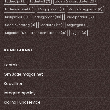
Läderolja
(8)
Lädertvål
(7)
Lädervårdsprodukter
(27)
på
produktsidan
Lädervårdsset
(6)
Lång gjordar
(7)
Magplattegjordar
(6)
Ridhjälmar
(5)
Sadelgjordar
(30)
Sadelpaddar
(12)
Sadelöverdrag
(3)
Schabrak
(22)
Stigbyglar
(8)
Stigläder
(17)
Träns och tillbehör
(15)
Tyglar
(3)
KUNDTJÄNST
Kontakt
Om Sadelmagasinet
Köpvillkor
Integritetspolicy
Klarna kundservice