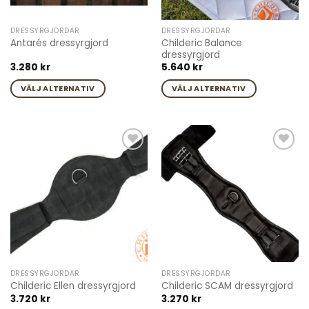
väljas
väljas
på
på
DRESSYRGJORDAR
DRESSYRGJORDAR
produktsidan
produktsidan
Childeric Balance
Antarés dressyrgjord
dressyrgjord
3.280
kr
5.640
kr
VÄLJ ALTERNATIV
VÄLJ ALTERNATIV
Den
Den
här
här
produkten
produkten
har
har
Add to
Add to
flera
flera
wishlist
wishlist
varianter.
varianter.
De
De
olika
olika
alternativen
alternativen
kan
kan
väljas
väljas
på
på
DRESSYRGJORDAR
DRESSYRGJORDAR
produktsidan
produktsidan
Childeric Ellen dressyrgjord
Childeric SCAM dressyrgjord
3.720
kr
3.270
kr