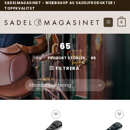
Skip
SADELMAGASINET - WEBBSHOP AV SADELPRODUKTER I
TOPPKVALITET
to
content
0
65
HEM
/
PRODUKT STORLEK
/
65
FILTRERA
Add to
Add to
wishlist
wishlist