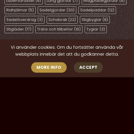
Lädervårdsset
(6)
Lång gjordar
(7)
Magplattegjordar
(6)
Ridhjälmar
(5)
Sadelgjordar
(30)
Sadelpaddar
(12)
Sadelöverdrag
(3)
Schabrak
(22)
Stigbyglar
(8)
Stigläder
(17)
Träns och tillbehör
(15)
Tyglar
(3)
Vi använder cookies. Om du fortsätter använda vår
KUNDTJÄNST
webbplats innebär det att du godkänner detta.
MORE INFO
ACCEPT
Kontakt
Om Sadelmagasinet
Köpvillkor
Integritetspolicy
Klarna kundservice