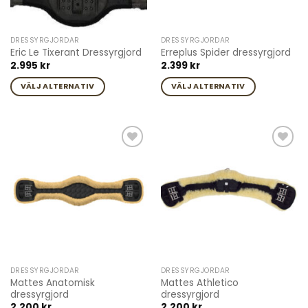
kan
kan
väljas
väljas
på
på
DRESSYRGJORDAR
DRESSYRGJORDAR
produktsidan
produktsidan
Eric Le Tixerant Dressyrgjord
Erreplus Spider dressyrgjord
2.995
kr
2.399
kr
VÄLJ ALTERNATIV
VÄLJ ALTERNATIV
Den
Den
här
här
produkten
produkten
har
har
Add to
Add to
flera
flera
wishlist
wishlist
varianter.
varianter.
De
De
olika
olika
alternativen
alternativen
kan
kan
väljas
väljas
på
på
DRESSYRGJORDAR
DRESSYRGJORDAR
produktsidan
produktsidan
Mattes Anatomisk
Mattes Athletico
dressyrgjord
dressyrgjord
2.200
kr
2.200
kr