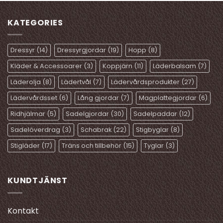
har
har
flera
flera
KATEGORIES
varianter.
varianter.
De
De
olika
olika
Dressyr
(14)
Dressyrgjordar
(19)
Hopp
(8)
alternativen
alternativen
kan
kan
Kläder & Accessoarer
(3)
Koppjärn
(11)
Läderbalsam
(7)
väljas
väljas
Läderolja
(8)
Lädertvål
(7)
Lädervårdsprodukter
(27)
på
på
produktsidan
produktsidan
Lädervårdsset
(6)
Lång gjordar
(7)
Magplattegjordar
(6)
Ridhjälmar
(5)
Sadelgjordar
(30)
Sadelpaddar
(12)
Sadelöverdrag
(3)
Schabrak
(22)
Stigbyglar
(8)
Stigläder
(17)
Träns och tillbehör
(15)
Tyglar
(3)
KUNDTJÄNST
Kontakt