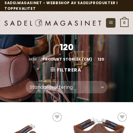
Skip
SADELMAGASINET - WEBBSHOP AV SADELPRODUKTER I
TOPPKVALITET
to
content
0
120
HEM
/
PRODUKT STORLEK (CM)
/
120
FILTRERA
Add to
Add to
wishlist
wishlist