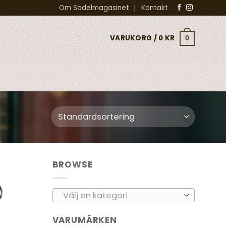
Om Sadelmagasinet
Kontakt
VARUKORG /
0
KR
0
BROWSE
Add to
Välj en kategori
wishlist
VARUMÄRKEN