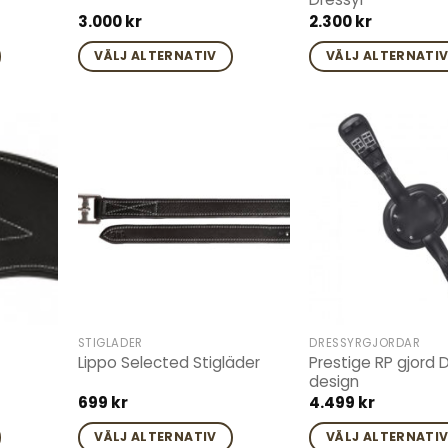
3.000
kr
2.300
kr
VÄLJ ALTERNATIV
VÄLJ ALTERNATI
Den
Den
här
här
produkten
produkten
har
har
Add to
Add to
flera
flera
wishlist
wishlist
varianter.
varianter.
De
De
olika
olika
alternativen
alternativen
kan
kan
väljas
väljas
STIGLÄDER
DRESSYRGJORDAR
på
på
Prestige RP gjord 
Lippo Selected Stigläder
produktsidan
produktsidan
design
699
kr
4.499
kr
VÄLJ ALTERNATIV
VÄLJ ALTERNATI