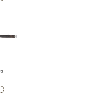
Add to
wishlist
rd
V