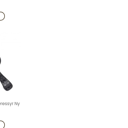
V
Add to
wishlist
Dressyr Ny
V