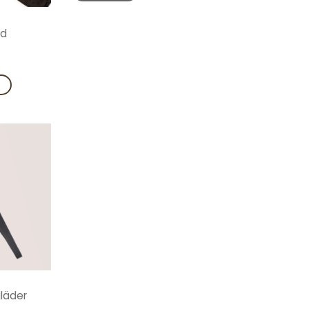
rd
V
Add to
wishlist
gläder