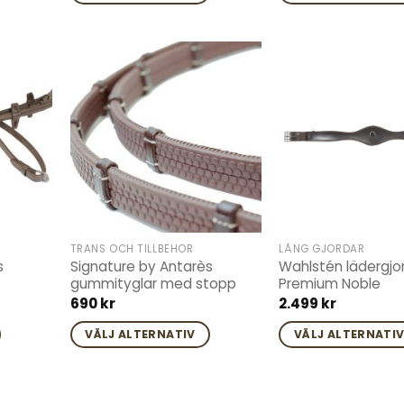
Den
Den
här
här
produkten
produkten
har
har
Add to
Add to
flera
flera
wishlist
wishlist
varianter.
varianter.
De
De
olika
olika
alternativen
alternativen
kan
kan
väljas
väljas
TRÄNS OCH TILLBEHÖR
LÅNG GJORDAR
på
på
s
Signature by Antarès
Wahlstén lädergjo
produktsidan
produktsidan
gummityglar med stopp
Premium Noble
690
kr
2.499
kr
VÄLJ ALTERNATIV
VÄLJ ALTERNATI
Den
Den
här
här
produkten
produkten