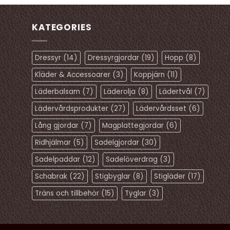
har
har
flera
flera
KATEGORIES
varianter.
varianter.
De
De
Dressyr
(14)
Dressyrgjordar
(19)
Hopp
(8)
olika
olika
alternativen
alternativen
Kläder & Accessoarer
(3)
Koppjärn
(11)
kan
kan
Läderbalsam
(7)
Läderolja
(8)
Lädertvål
(7)
väljas
väljas
på
på
Lädervårdsprodukter
(27)
Lädervårdsset
(6)
produktsidan
produktsidan
Lång gjordar
(7)
Magplattegjordar
(6)
Ridhjälmar
(5)
Sadelgjordar
(30)
Sadelpaddar
(12)
Sadelöverdrag
(3)
Schabrak
(22)
Stigbyglar
(8)
Stigläder
(17)
Träns och tillbehör
(15)
Tyglar
(3)