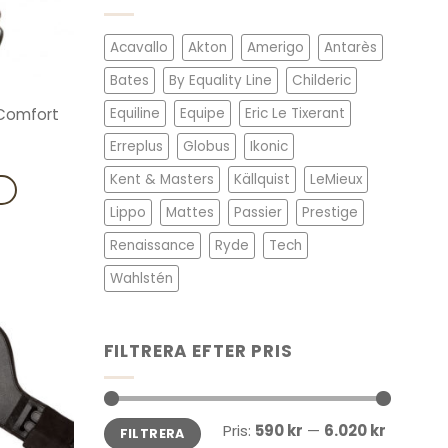
Acavallo
Akton
Amerigo
Antarès
Bates
By Equality Line
Childeric
 Comfort
Equiline
Equipe
Eric Le Tixerant
Erreplus
Globus
Ikonic
Kent & Masters
Källquist
LeMieux
V
Lippo
Mattes
Passier
Prestige
Renaissance
Ryde
Tech
Wahlstén
Add to
wishlist
FILTRERA EFTER PRIS
Min
Max
Pris:
590 kr
—
6.020 kr
FILTRERA
pris
pris