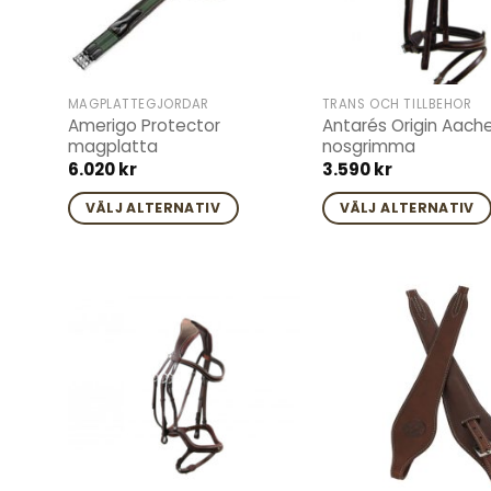
MAGPLATTEGJORDAR
TRÄNS OCH TILLBEHÖR
Amerigo Protector
Antarés Origin Aach
magplatta
nosgrimma
6.020
kr
3.590
kr
VÄLJ ALTERNATIV
VÄLJ ALTERNATIV
Den
Den
här
här
produkten
produkten
har
har
Add to
flera
flera
wishlist
varianter.
varianter.
De
De
olika
olika
alternativen
alternativen
kan
kan