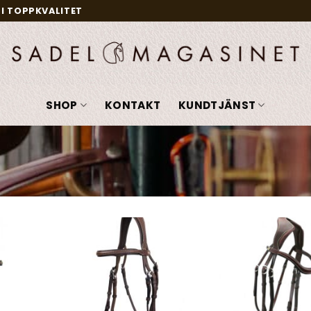
I TOPPKVALITET
SHOP
KONTAKT
KUNDTJÄNST
Add to
Add to
wishlist
wishlist