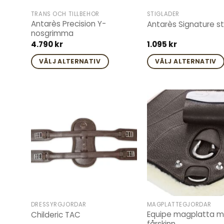
väljas
väljas
TRÄNS OCH TILLBEHÖR
STIGLÄDER
på
på
Antarès Precision Y-
Antarès Signature st
produktsidan
produktsidan
nosgrimma
4.790
kr
1.095
kr
VÄLJ ALTERNATIV
VÄLJ ALTERNATIV
Den
Den
här
här
produkten
produkten
har
har
Add to
flera
flera
wishlist
varianter.
varianter.
De
De
olika
olika
alternativen
alternativen
kan
kan
väljas
väljas
DRESSYRGJORDAR
MAGPLATTEGJORDAR
på
på
Equipe magplatta 
Childeric TAC
produktsidan
produktsidan
fårskinn